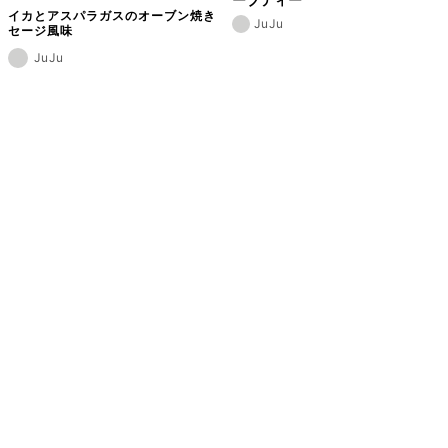
イカとアスパラガスのオーブン焼き
JuJu
セージ風味
JuJu