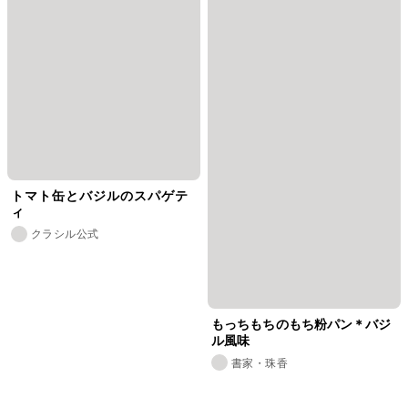
トマト缶とバジルのスパゲテ
ィ
クラシル公式
もっちもちのもち粉パン＊バジ
ル風味
書家・珠香