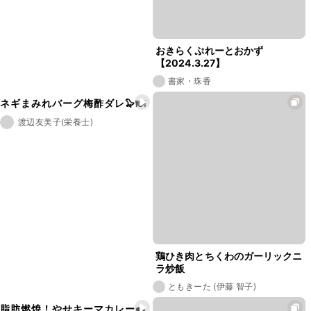
おきらくぷれーとおかず
【2024.3.27】
書家・珠香
ネギまみれバーグ梅酢ダレ🦭🍽
渡辺友美子(栄養士)
鶏ひき肉とちくわのガーリックニ
ラ炒飯
ともきーた (伊藤 智子)
脂肪燃焼！やせキーマカレー🍛