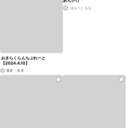
あんかけ
はらぺこもも
おきらくらんちぷれーと
【2024.4.10】
書家・珠香