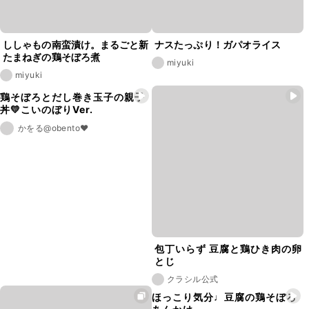
ししゃもの南蛮漬け。まるごと新
ナスたっぷり！ガパオライス
たまねぎの鶏そぼろ煮
miyuki
miyuki
鶏そぼろとだし巻き玉子の親子
丼💛こいのぼりVer.
かをる@obento❤︎
包丁いらず 豆腐と鶏ひき肉の卵
とじ
クラシル公式
ほっこり気分♩豆腐の鶏そぼろ