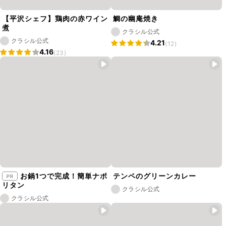
【平沢シェフ】鶏肉の赤ワイン
鯛の幽庵焼き
煮
クラシル公式
クラシル公式
4.21
(12)
4.16
(23)
お鍋1つで完成！簡単ナポ
テンペのグリーンカレー
リタン
クラシル公式
クラシル公式