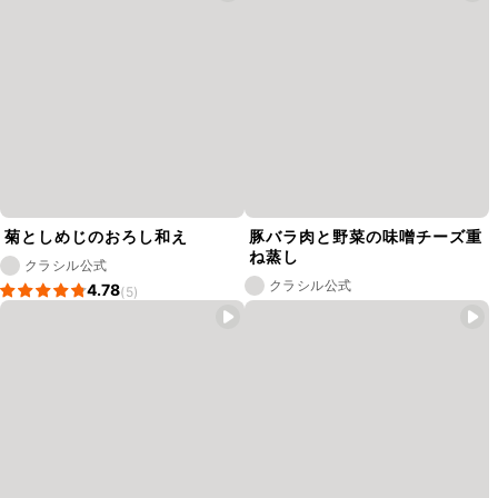
菊としめじのおろし和え
豚バラ肉と野菜の味噌チーズ重
ね蒸し
クラシル公式
クラシル公式
4.78
(5)