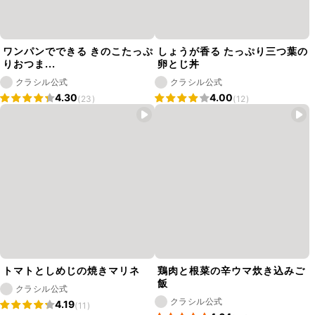
ワンパンでできる きのこたっぷ
しょうが香る たっぷり三つ葉の
りおつま...
卵とじ丼
クラシル公式
クラシル公式
4.30
4.00
(23)
(12)
トマトとしめじの焼きマリネ
鶏肉と根菜の辛ウマ炊き込みご
飯
クラシル公式
クラシル公式
4.19
(11)