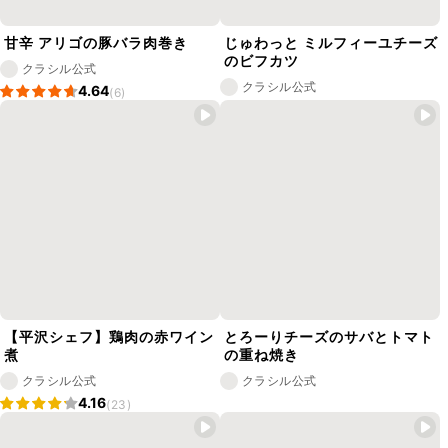
甘辛 アリゴの豚バラ肉巻き
じゅわっと ミルフィーユチーズ
のビフカツ
クラシル公式
クラシル公式
4.64
(6)
【平沢シェフ】鶏肉の赤ワイン
とろーりチーズのサバとトマト
煮
の重ね焼き
クラシル公式
クラシル公式
4.16
(23)