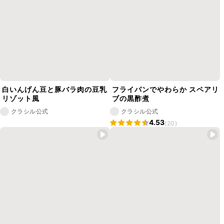
白いんげん豆と豚バラ肉の豆乳
フライパンでやわらか スペアリ
リゾット風
ブの黒酢煮
クラシル公式
クラシル公式
4.53
(20)