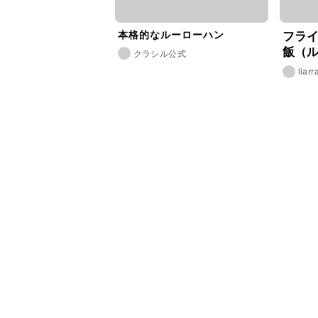
本格的なルーローハン
フラ
飯（ル
クラシル公式
ピ・
liarr