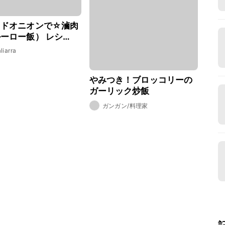
イドオニオンで☆滷肉
ーロー飯） レシ
作り方
aliarra
やみつき！ブロッコリーの
ガーリック炒飯
ガンガン/料理家