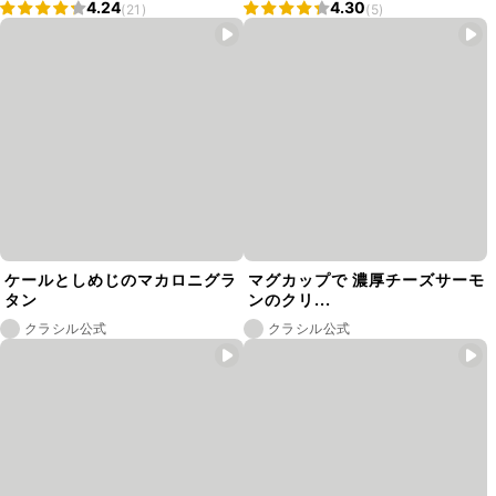
4.24
4.30
(21)
(5)
ケールとしめじのマカロニグラ
マグカップで 濃厚チーズサーモ
タン
ンのクリ...
クラシル公式
クラシル公式