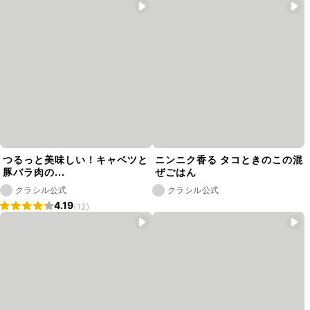
つるっと美味しい！キャベツと
ニンニク香る タコときのこの混
豚バラ肉の...
ぜごはん
クラシル公式
クラシル公式
4.19
(12)