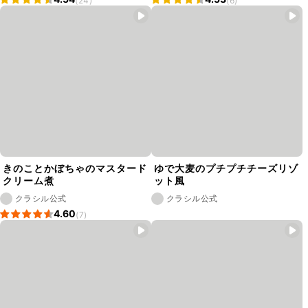
(24)
(6)
きのことかぼちゃのマスタード
ゆで大麦のプチプチチーズリゾ
クリーム煮
ット風
クラシル公式
クラシル公式
4.60
(7)