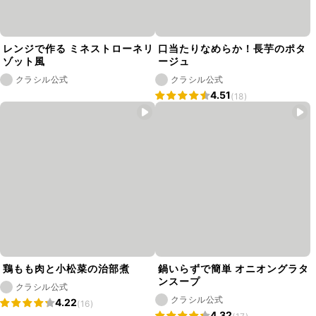
レンジで作る ミネストローネリ
口当たりなめらか！長芋のポタ
ゾット風
ージュ
クラシル公式
クラシル公式
4.51
(18)
鶏もも肉と小松菜の治部煮
鍋いらずで簡単 オニオングラタ
ンスープ
クラシル公式
クラシル公式
4.22
(16)
4.32