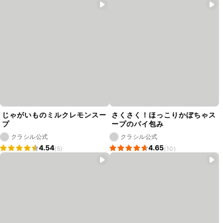
じゃがいものミルクレモンスー
さくさく！ほっこりかぼちゃス
プ
ープのパイ包み
クラシル公式
クラシル公式
4.54
4.65
(5)
(10)